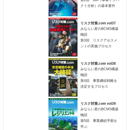
第2回 BIA（事業インパ
クト分析）の基本要件
リスク対策.com vol37
みならい君のBCMS構築
物語
第3回 リスクアセスメ
ントの実施プロセス
リスク対策.com vol38
みならい君のBCMS構築
物語
第4回 事業継続戦略を
決定するプロセス
リスク対策.com vol39
みならい君のBCMS構築
物語
第5回 事業継続手順を
学ぶ