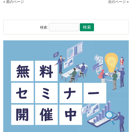
« 前のページ
次のページ »
検索: