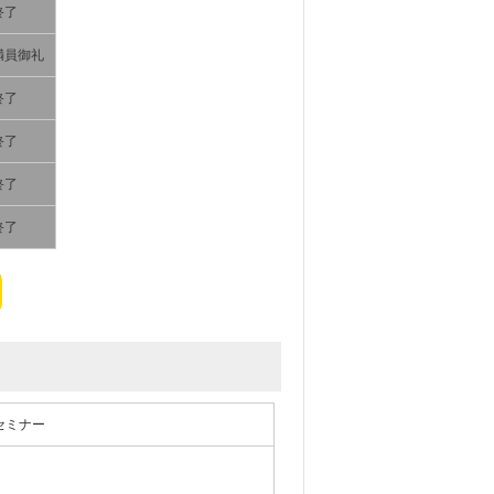
終了
満員御礼
終了
終了
終了
終了
セミナー