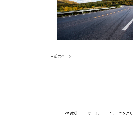
« 前のページ
TWS総研
ホーム
eラーニング